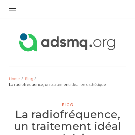
Primary
Skip
Skip
Menu
to
to
navigation
content
ADSMQ
Home
Blog
La radiofréquence, un traitement idéal en esthétique
BLOG
La radiofréquence,
un traitement idéal