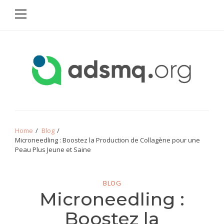
Primary
Skip
Skip
Menu
to
to
navigation
content
ADSMQ
Home
Blog
Microneedling : Boostez la Production de Collagène pour une
Peau Plus Jeune et Saine
BLOG
Microneedling :
Boostez la