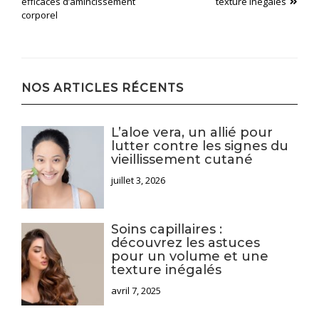
de
efficaces d’amincissement
texture inégalés
corporel
l’article
NOS ARTICLES RÉCENTS
L’aloe vera, un allié pour
lutter contre les signes du
vieillissement cutané
juillet 3, 2026
Soins capillaires :
découvrez les astuces
pour un volume et une
texture inégalés
avril 7, 2025