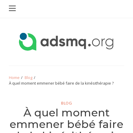
Primary
Skip
Skip
Menu
to
to
navigation
content
ADSMQ
Home
Blog
À quel moment emmener bébé faire de la kinésithérapie ?
BLOG
À quel moment
emmener bébé faire