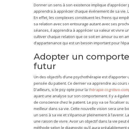
Donner un sens à son existence implique d’apprécier pl
apprendra à apprécier chaque événement de sa vie. Le 
En effet, les complexes constituent les freins qui emp
sa relation avec son entourage autant avec ses proches
séances, il apprendra à apprécier sa valeur et vivre un 
cultiver chaque relation que ce soit en amour ou en amit
d’appartenance qui est un besoin important pour l’é
Adopter un comportem
futur
Un des objectifs d’une psychothérapie est d’apporter
pensée du patient. Ce dernier va apprendre au cours 
D’ailleurs, si le psy opte pour la
thérapie cognitivo-co
ayant une analyse sur son comportement. Il y a égaleme
de conscience chez le patient. Le psy va se focaliser s
meilleur dans sa vie. Cette nouvelle vision sera une
un sens à sa vie et s’épanouir pleinement à l’avenir. 
une raison de vivre. Avoir un objectif dans la vie peu
méthode selon le diagnostic qu’il aura préalablement e