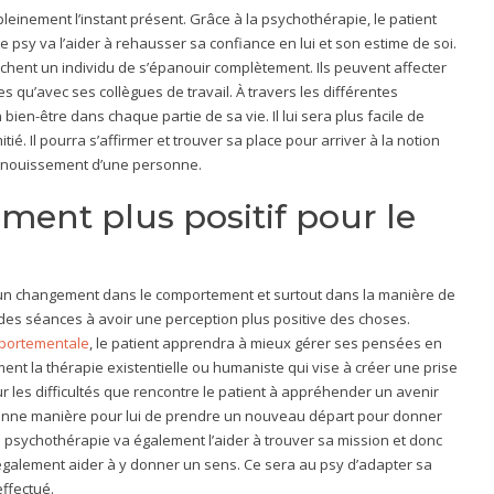
einement l’instant présent. Grâce à la psychothérapie, le patient
psy va l’aider à rehausser sa confiance en lui et son estime de soi.
êchent un individu de s’épanouir complètement. Ils peuvent affecter
 qu’avec ses collègues de travail. À travers les différentes
bien-être dans chaque partie de sa vie. Il lui sera plus facile de
ié. Il pourra s’affirmer et trouver sa place pour arriver à la notion
panouissement d’une personne.
ent plus positif pour le
 un changement dans le comportement et surtout dans la manière de
des séances à avoir une perception plus positive des choses.
mportementale
, le patient apprendra à mieux gérer ses pensées en
nt la thérapie existentielle ou humaniste qui vise à créer une prise
ur les difficultés que rencontre le patient à appréhender un avenir
 bonne manière pour lui de prendre un nouveau départ pour donner
La psychothérapie va également l’aider à trouver sa mission et donc
t également aider à y donner un sens. Ce sera au psy d’adapter sa
ffectué.