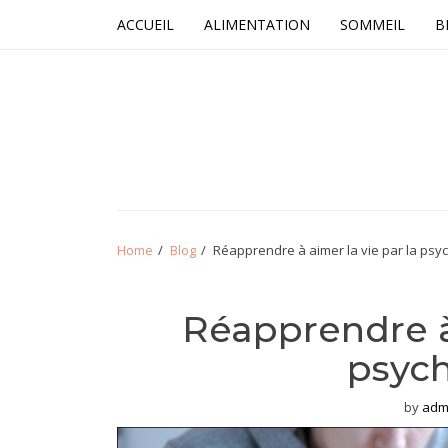
Skip
Skip
ACCUEIL
ALIMENTATION
SOMMEIL
B
to
to
navigation
content
ADSMQ
Home
Blog
Réapprendre à aimer la vie par la psy
Réapprendre à 
psyc
by
adm